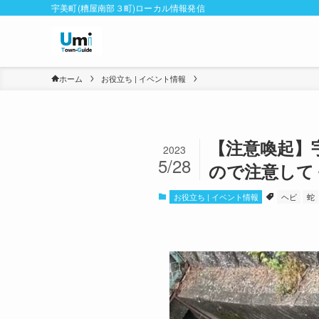
宇美町(糟屋南部３町)ローカル情報発信
ホーム
お役立ち | イベント情報
【注意喚起】
2023
5/28
ので注意して
お役立ち | イベント情報
ヘビ
蛇