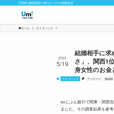
宇美町(糟屋南部３町)ローカル情報発信
ホーム
ライフハック
結婚相手に求
2023
さ」、関西1
5/19
身女性のお金
ライフハック
アンケート
価値観
auじぶん銀行で関東・関西在
ました。その調査結果を参考