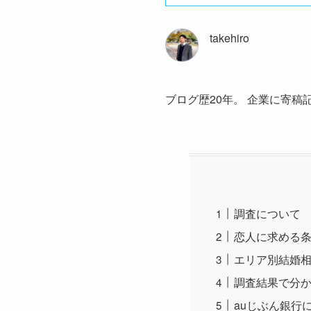
takehiro
ブログ歴20年。 企業に寄稿
調査について
恋人に求める
エリア別結婚
調査結果で分
auじぶん銀行