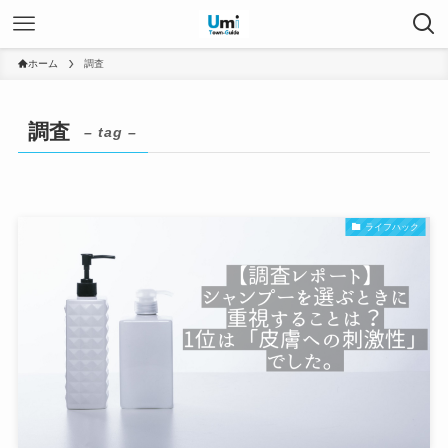
ホーム
調査
調査
– tag –
ライフハック