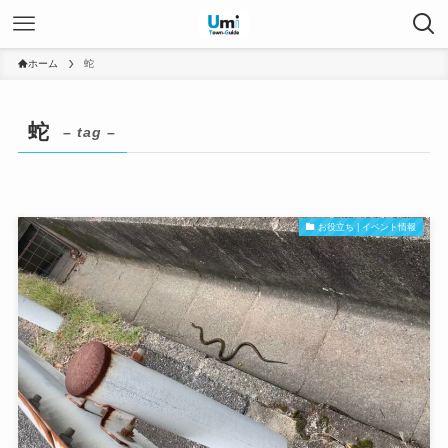
ホーム
蛇
蛇
– tag –
お役立ち | イベント情報