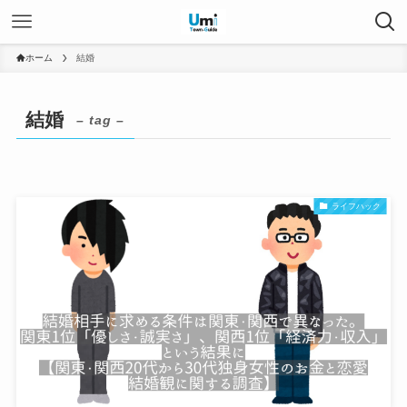
ホーム
結婚
結婚
– tag –
ライフハック