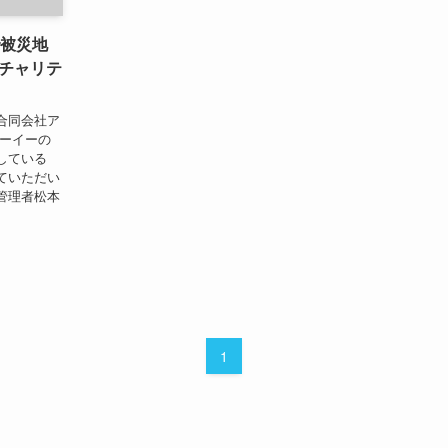
で被災地
チャリテ
合同会社ア
ィーイーの
している
ていただい
管理者松本
1