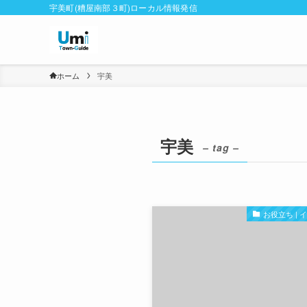
宇美町(糟屋南部３町)ローカル情報発信
ホーム
宇美
宇美
– tag –
お役立ち |