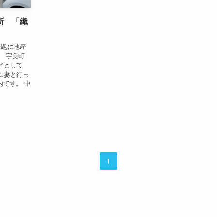
所 「織
話題に地産
。 宇美町
アとして
に妻と行っ
内です。 中
1