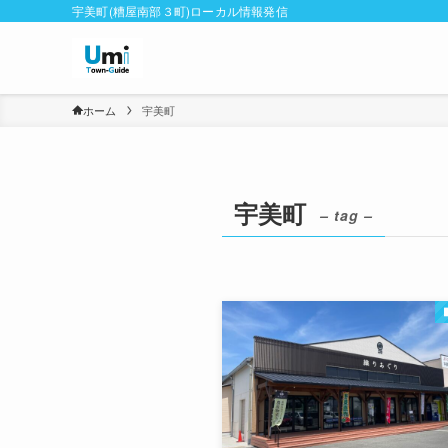
宇美町(糟屋南部３町)ローカル情報発信
ホーム
宇美町
宇美町
– tag –