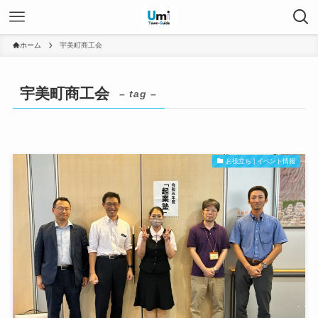
ホーム
宇美町商工会
宇美町商工会
– tag –
お役立ち | イベント情報