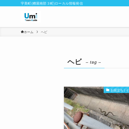
宇美町(糟屋南部３町)ローカル情報発信
ホーム
ヘビ
ヘビ
– tag –
お役立ち |