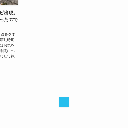
ビ出現。
ったので
道路をクネ
て活動時期
様はお気を
の隙間にヘ
合わせて気
1