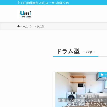
宇美町(糟屋南部３町)ローカル情報発信
ホーム
ドラム型
ドラム型
– tag –