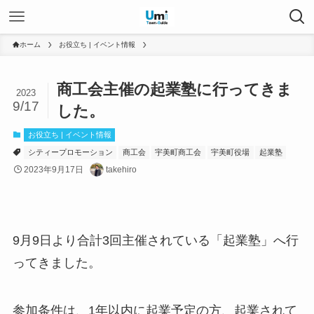
ホーム
お役立ち | イベント情報
商工会主催の起業塾に行ってきま
2023
9/17
した。
お役立ち | イベント情報
シティープロモーション
商工会
宇美町商工会
宇美町役場
起業塾
2023年9月17日
takehiro
9月9日より合計3回主催されている「起業塾」へ行
ってきました。
参加条件は、1年以内に起業予定の方、起業されて