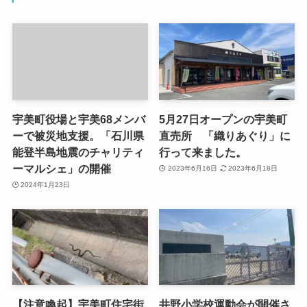
宇美町役場と宇美68メンバ
5月27日オープンの宇美町
ーで被災地支援。「石川県
直売所 「織りあぐり」に
能登半島地震のチャリティ
行って来ました。
ーマルシェ」の開催
2023年6月16日
2023年6月18日
2024年1月23日
【注意喚起】宇美町住宅街
井野小学校運動会が開催さ