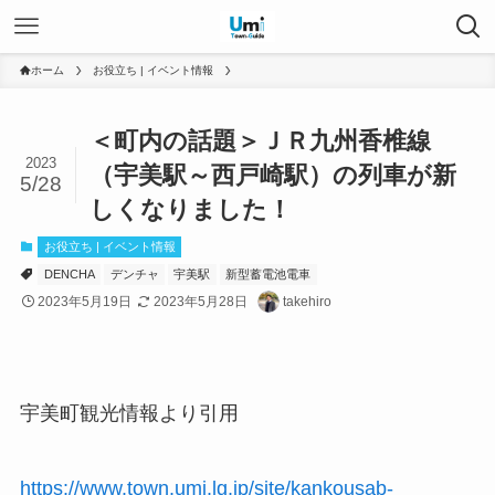
ホーム
お役立ち | イベント情報
＜町内の話題＞ＪＲ九州香椎線
2023
（宇美駅～西戸崎駅）の列車が新
5/28
しくなりました！
お役立ち | イベント情報
DENCHA
デンチャ
宇美駅
新型蓄電池電車
2023年5月19日
2023年5月28日
takehiro
宇美町観光情報より引用
https://www.town.umi.lg.jp/site/kankousab-